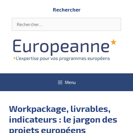
Aller
Rechercher
au
contenu
Rechercher :
Menu
Workpackage, livrables,
indicateurs : le jargon des
projets européens