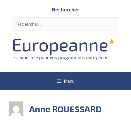
Aller
Rechercher
au
contenu
Rechercher :
Menu
Anne ROUESSARD