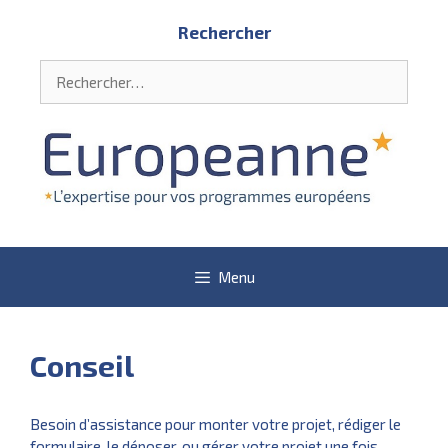
Aller
Rechercher
au
contenu
Rechercher :
Menu
Conseil
Besoin d’assistance pour monter votre projet, rédiger le
formulaire, le déposer, ou gérer votre projet une fois